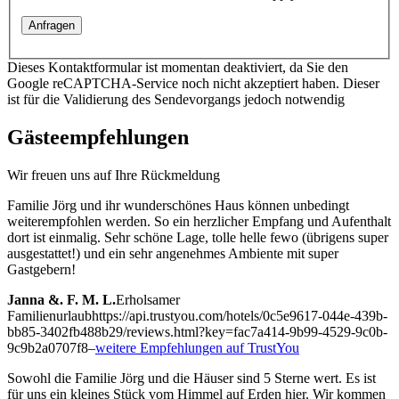
Dieses Kontaktformular ist momentan deaktiviert, da Sie den
Google reCAPTCHA-Service noch nicht akzeptiert haben. Dieser
ist für die Validierung des Sendevorgangs jedoch notwendig
Gästeempfehlungen
Wir freuen uns auf Ihre Rückmeldung
Familie Jörg und ihr wunderschönes Haus können unbedingt
weiterempfohlen werden. So ein herzlicher Empfang und Aufenthalt
dort ist einmalig. Sehr schöne Lage, tolle helle fewo (übrigens super
ausgestattet!) und ein sehr angenehmes Ambiente mit super
Gastgebern!
Janna &. F. M. L.
Erholsamer
Familienurlaub
https://api.trustyou.com/hotels/0c5e9617-044e-439b-
bb85-3402fb488b29/reviews.html?key=fac7a414-9b99-4529-9c0b-
9c9b2a0707f8
–
weitere Empfehlungen auf TrustYou
Sowohl die Familie Jörg und die Häuser sind 5 Sterne wert. Es ist
für uns ein kleines Stück vom Himmel auf Erden hier. Wir kommen