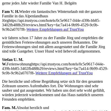
gerne jedes Jahr wieder Familie Van H. Belgiën
Fam V. H.
Wieder ein fantastisches Winterurlaub mit der ganzen
Familie in das Alpenlandhaus
Jörg
https://api.trustyou.com/hotels/0c5e9617-044e-439b-bb85-
3402fb488b29/reviews.html?key=fac7a414-9b99-4529-9c0b-
9c9b2a0707f8
–
Weitere Empfehlungen auf TrustYou
wir fahren schon 17 Jahre zu der Familie Jörg und empfehlen die
gemütlichen Ferienwohnungen auch unseren Bekannten. Die
Ferienwohnungen sind mit allem ausgestattet und die Familie Jörg
sind tolle Gastgeber. Unser Hund wird liebevoll aufgenommen.
Stefan U. M.
W.
Ferienwohnung
https://api.trustyou.com/hotels/0c5e9617-044e-
439b-bb85-3402fb488b29/reviews.html?key=fac7a414-9b99-4529-
9c0b-9c9b2a0707f8
–
Weitere Empfehlungen auf TrustYou
Die herzliche und offene Begrüßung setze sich für den gesamten
Zeitraum unseres Aufenthaltes fort. Die Wohnungen sind sehr
sauber und gut ausgestattet. Wir haben uns dort sehr wohl gefühlt,
würden jederzeit wiederkommen und das Haus natürlich unseren
Freunden empfehlen.
Fam. M.
Absolut herzlich und